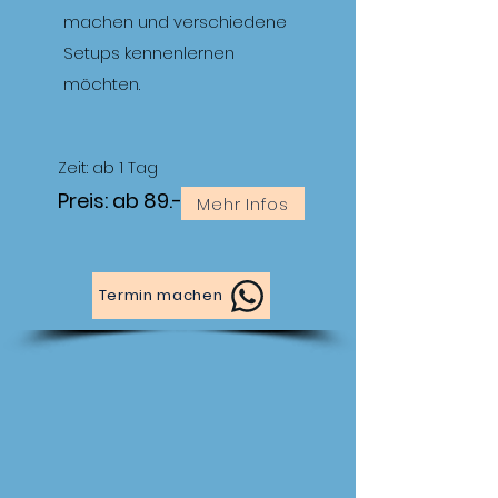
machen und verschiedene
Setups kennenlernen
möchten.
Zeit: ab 1 Tag
Preis: ab 89.-
Mehr Infos
Termin machen