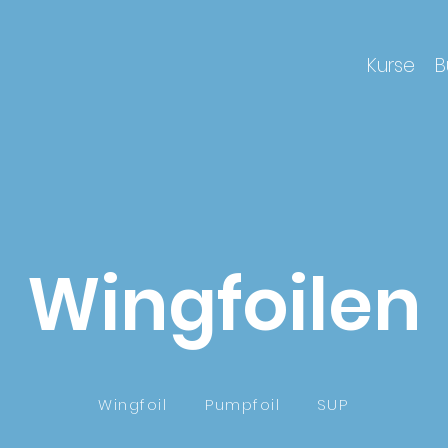
Kurse
B
Wingfoilen
Wingfoil
Pumpfoil
SUP